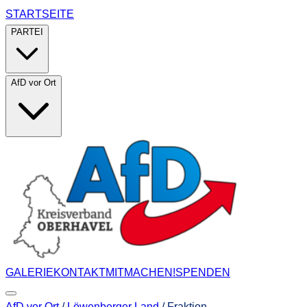
STARTSEITE
PARTEI
AfD vor Ort
GALERIE
KONTAKT
MITMACHEN!
SPENDEN
AfD vor Ort
/
Löwenberger Land
/
Fraktion