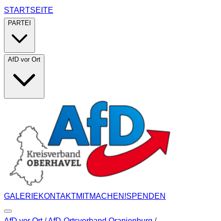
STARTSEITE
PARTEI
AfD vor Ort
GALERIE
KONTAKT
MITMACHEN!
SPENDEN
AfD vor Ort
/
AfD-Ortsverband Oranienburg
/