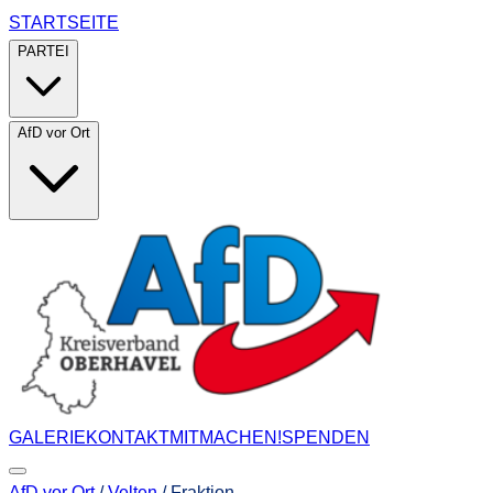
STARTSEITE
PARTEI
AfD vor Ort
GALERIE
KONTAKT
MITMACHEN!
SPENDEN
AfD vor Ort
/
Velten
/
Fraktion